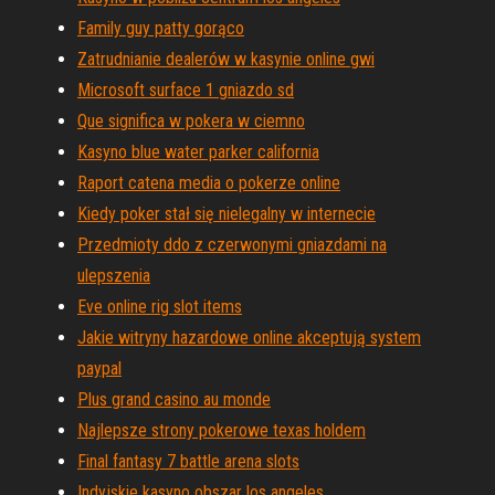
Family guy patty gorąco
Zatrudnianie dealerów w kasynie online gwi
Microsoft surface 1 gniazdo sd
Que significa w pokera w ciemno
Kasyno blue water parker california
Raport catena media o pokerze online
Kiedy poker stał się nielegalny w internecie
Przedmioty ddo z czerwonymi gniazdami na
ulepszenia
Eve online rig slot items
Jakie witryny hazardowe online akceptują system
paypal
Plus grand casino au monde
Najlepsze strony pokerowe texas holdem
Final fantasy 7 battle arena slots
Indyjskie kasyno obszar los angeles