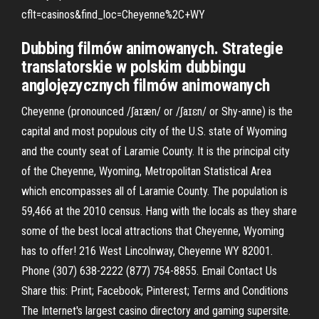
cflt=casinos&find_loc=Cheyenne%2C+WY
Dubbing filmów animowanych. Strategie
translatorskie w polskim dubbingu
anglojęzycznych filmów animowanych
Cheyenne (pronounced /ʃaɪæn/ or /ʃaɪɛn/ or Shy-anne) is the
capital and most populous city of the U.S. state of Wyoming
and the county seat of Laramie County. It is the principal city
of the Cheyenne, Wyoming, Metropolitan Statistical Area
which encompasses all of Laramie County. The population is
59,466 at the 2010 census. Hang with the locals as they share
some of the best local attractions that Cheyenne, Wyoming
has to offer! 216 West Lincolnway, Cheyenne WY 82001.
Phone (307) 638-2222 (877) 754-8855. Email Contact Us
Share this: Print; Facebook; Pinterest; Terms and Conditions
The Internet's largest casino directory and gaming supersite.