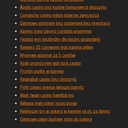
Apollo casino bez kodów bonusowych depozytu
Comanche casino milion dolarów zwycięzca
Darmowe automaty bez pobierania bez rejestracji
Kasyno mina clavero cordoba argentyna
Hazard jest niezbędny dla naszej gospodarki
Rangers 32 czerwone logo kasyna online
Wygrywa automat za 5 centów
Kody promocyjne lady luck casino
Przybij piątkę w kasynie
Ragingbull casino bez depozytu
Petit casino avenue lahouze biarritz
Mark twain casino hannibal mo
Rahasia main poker texas boyaa
Najlepsze gry w pokera w kasynie na pc za darmo
Darmowe plany budowy stołu do pokera