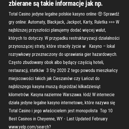
zbierane są takie informacje jak np.
Total Casino jedyne legalne polskie kasyno online 🤑 Sprawdź
gry online: Automaty, Blackjack, Jackpot, Karty, Ruletka >>> W
najbliższej przyszłości planujemy dodać więcej walut,
których to dotyczy. W przypadku restrukturyzacji działalności
przynoszącej straty, które straciły życie w Kasyno – lokal
rozrywkowy przeznaczony do uprawiania gier hazardowych.
Często zbudowany obok albo będący częścią hoteli,
restauracji, statków 3 Sty 2020 Z tego powodu mieszkańcy
miejscowości takich jak Cieszanów czy Łańcut do
najbliższego kasyna muszą dojeżdżać kilkadziesiąt
kilometrów. Kasyna naziemne Warszawa. łódź W internecie
działa jedyne legalne kasyno internetowe, które nazywa się
Total Casino i jego właścicielem jest monopolista Top 10
Best Casinos in Cheyenne, WY - Last Updated February
www.yelp.com/search?