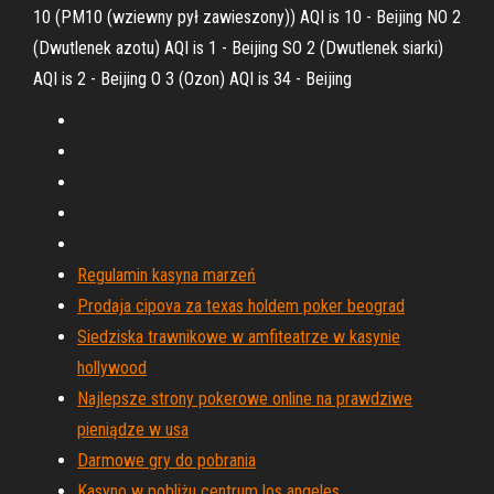
10 (PM10 (wziewny pył zawieszony)) AQI is 10 - Beijing NO 2
(Dwutlenek azotu) AQI is 1 - Beijing SO 2 (Dwutlenek siarki)
AQI is 2 - Beijing O 3 (Ozon) AQI is 34 - Beijing
Regulamin kasyna marzeń
Prodaja cipova za texas holdem poker beograd
Siedziska trawnikowe w amfiteatrze w kasynie
hollywood
Najlepsze strony pokerowe online na prawdziwe
pieniądze w usa
Darmowe gry do pobrania
Kasyno w pobliżu centrum los angeles