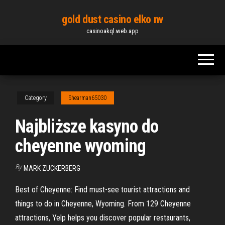
Skip
gold dust casino elko nv
to
casinoakql.web.app
the
content
Category
Shearman65030
Najbliższe kasyno do
cheyenne wyoming
By
MARK ZUCKERBERG
Best of Cheyenne: Find must-see tourist attractions and
things to do in Cheyenne, Wyoming. From 129 Cheyenne
attractions, Yelp helps you discover popular restaurants,