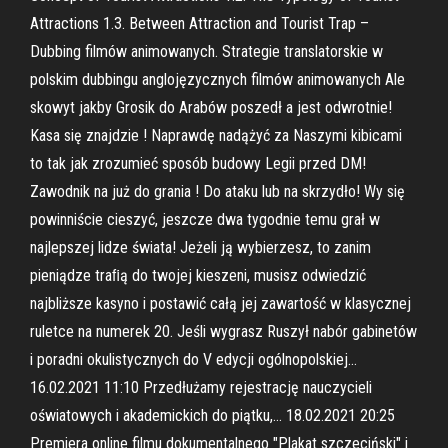
Attractions 1.3. Between Attraction and Tourist Trap –
Dubbing filmów animowanych. Strategie translatorskie w
polskim dubbingu anglojęzycznych filmów animowanych Ale
skowyt jakby Grosik do Arabów poszedł a jest odwrotnie!
Kasa się znajdzie ! Naprawdę nadążyć za Naszymi kibicami
to tak jak zrozumieć sposób budowy Legii przed DM!
Zawodnik na już do grania ! Do ataku lub na skrzydło! Wy się
powinniście cieszyć, jeszcze dwa tygodnie temu grał w
najlepszej lidze świata! Jeżeli ją wybierzesz, to zanim
pieniądze traﬁą do twojej kieszeni, musisz odwiedzić
najbliższe kasyno i postawić całą jej zawartość w klasycznej
ruletce na numerek 20. Jeśli wygrasz Ruszył nabór gabinetów
i poradni okulistycznych do V edycji ogólnopolskiej…
16.02.2021 11:10 Przedłużamy rejestrację nauczycieli
oświatowych i akademickich do piątku,… 18.02.2021 20:25
Premiera online filmu dokumentalnego "Plakat szczeciński" i