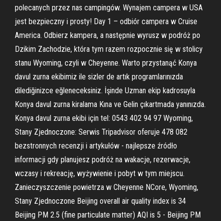
polecanych przez nas campingów. Wynajem campera w USA
jest bezpieczny i prosty! Day 1 – odbiór campera w Cruise
America. Odbierz kampera, a następnie wyrusz w podróż po
Dzikim Zachodzie, która tym razem rozpocznie się w stolicy
stanu Wyoming, czyli w Cheyenne. Warto przystanąć Konya
davul zurna ekibimiz ile sizler de artık programlarınızda
dilediğinizce eğleneceksiniz. İşinde Uzman ekip kadrosuyla
Konya davul zurna kiralama Kına ve Gelin çıkartmada yanınızda.
Konya davul zurna ekibi için tel: 0543 402 94 97 Wyoming,
Stany Zjednoczone: Serwis Tripadvisor oferuje 478 082
bezstronnych recenzji i artykułów - najlepsze źródło
informacji gdy planujesz podróż na wakacje, rezerwacje,
wczasy i rekreację, wyżywienie i pobyt w tym miejscu.
Zanieczyszczenie powietrza w Cheyenne NCore, Wyoming,
Stany Zjednoczone Beijing overall air quality index is 34
Beijing PM 2.5 (fine particulate matter) AQI is 5 - Beijing PM