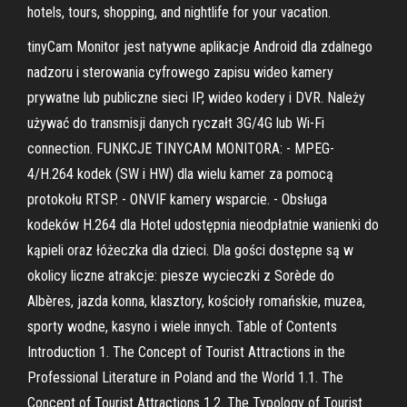
hotels, tours, shopping, and nightlife for your vacation.
tinyCam Monitor jest natywne aplikacje Android dla zdalnego
nadzoru i sterowania cyfrowego zapisu wideo kamery
prywatne lub publiczne sieci IP, wideo kodery i DVR. Należy
używać do transmisji danych ryczałt 3G/4G lub Wi-Fi
connection. FUNKCJE TINYCAM MONITORA: - MPEG-
4/H.264 kodek (SW i HW) dla wielu kamer za pomocą
protokołu RTSP. - ONVIF kamery wsparcie. - Obsługa
kodeków H.264 dla Hotel udostępnia nieodpłatnie wanienki do
kąpieli oraz łóżeczka dla dzieci. Dla gości dostępne są w
okolicy liczne atrakcje: piesze wycieczki z Sorède do
Albères, jazda konna, klasztory, kościoły romańskie, muzea,
sporty wodne, kasyno i wiele innych. Table of Contents
Introduction 1. The Concept of Tourist Attractions in the
Professional Literature in Poland and the World 1.1. The
Concept of Tourist Attractions 1.2. The Typology of Tourist