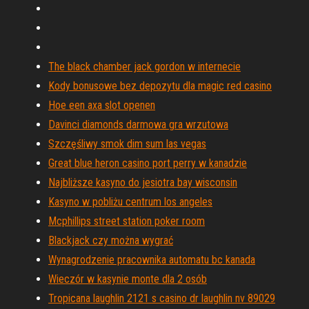
The black chamber jack gordon w internecie
Kody bonusowe bez depozytu dla magic red casino
Hoe een axa slot openen
Davinci diamonds darmowa gra wrzutowa
Szczęśliwy smok dim sum las vegas
Great blue heron casino port perry w kanadzie
Najbliższe kasyno do jesiotra bay wisconsin
Kasyno w pobliżu centrum los angeles
Mcphillips street station poker room
Blackjack czy można wygrać
Wynagrodzenie pracownika automatu bc kanada
Wieczór w kasynie monte dla 2 osób
Tropicana laughlin 2121 s casino dr laughlin nv 89029