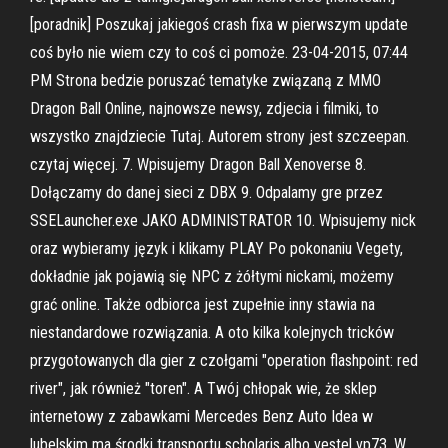
[poradnik] Poszukaj jakiegoś crash fixa w pierwszym update
coś było nie wiem czy to coś ci pomoże. 23-04-2015, 07:44
PM Strona bedzie poruszać tematyke związaną z MMO
Dragon Ball Online, najnowsze newsy, zdjecia i filmiki, to
wszystko znajdziecie Tutaj. Autorem strony jest szczeepan.
czytaj więcej. 7. Wpisujemy Dragon Ball Xenoverse 8.
Dołączamy do danej sieci z DBX 9. Odpalamy gre przez
SSELauncher.exe JAKO ADMINISTRATOR 10. Wpisujemy nick
oraz wybieramy język i klikamy PLAY Po pokonaniu Vegety,
dokładnie jak pojawią się NPC z żółtymi nickami, możemy
grać online. Także odbiorca jest zupełnie inny stawia na
niestandardowe rozwiązania. A oto kilka kolejnych tricków
przygotowanych dla gier z czołgami "operation flashpoint: red
river", jak również "toren". A Twój chłopak wie, że sklep
internetowy z zabawkami Mercedes Benz Auto Idea w
lubelskim ma środki transportu scholaris albo vestel vp73. W