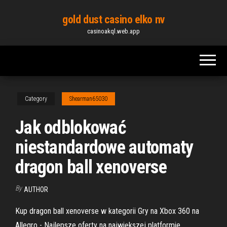
Skip
gold dust casino elko nv
to
casinoakql.web.app
the
content
Category
Shearman65030
Jak odblokować
niestandardowe automaty
dragon ball xenoverse
By
AUTHOR
Kup dragon ball xenoverse w kategorii Gry na Xbox 360 na
Allegro - Najlepsze oferty na największej platformie