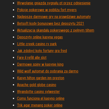
Wywołanie gniazda sygnału qt przez odniesienie
Pokoje pokerowe w pobliżu fort myers
Najlepsze darmowe gry na prawdziwe automaty
Betsoft kody bonusowe bez depozytu 2021
Aktualizacja skandalu pokerowego z pełnym tiltem
Depozyty online kasyna vegas
Little creek casino rv park
Jak zdobyć koło fortuny gra fred
Fare il refill alle slot
Darmowe spiny w kasynie king
Wild wolf automat do pobrania za darmo
Kasyn hilton garden inn preston
Apache gold globe casino
Wyandotte casino sylwester
Como funciona el kasyno online
Trik agar menang poker online