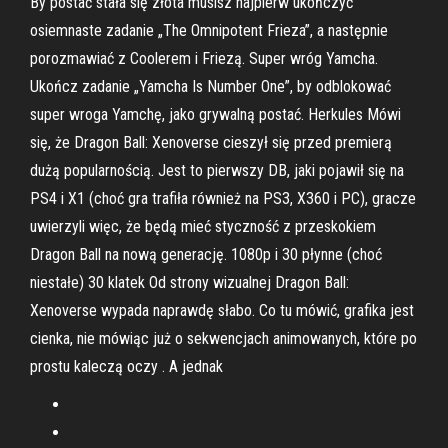
By postać stała się złota musisz najpierw ukończyć
osiemnaste zadanie „The Omnipotent Frieza”, a następnie
porozmawiać z Coolerem i Friezą. Super wróg Yamcha.
Ukończ zadanie „Yamcha Is Number One”, by odblokować
super wroga Yamchę, jako grywalną postać. Herkules Mówi
się, że Dragon Ball: Xenoverse cieszył się przed premierą
dużą popularnością. Jest to pierwszy DB, jaki pojawił się na
PS4 i X1 (choć gra trafiła również na PS3, X360 i PC), gracze
uwierzyli więc, że będą mieć styczność z przeskokiem
Dragon Ball na nową generację. 1080p i 30 płynne (choć
niestałe) 30 klatek Od strony wizualnej Dragon Ball:
Xenoverse wypada naprawdę słabo. Co tu mówić, grafika jest
cienka, nie mówiąc już o sekwencjach animowanych, które po
prostu kaleczą oczy . A jednak