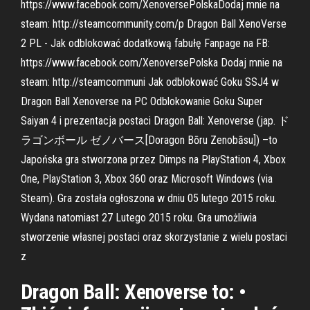
https://www.facebook.com/XenoversePolskaDodaj mnie na
steam: http://steamcommunity.com/p Dragon Ball XenoVerse
2 PL - Jak odblokować dodatkową fabułę Fanpage na FB:
https://www.facebook.com/XenoversePolska Dodaj mnie na
steam: http://steamcommuni Jak odblokować Goku SSJ4 w
Dragon Ball Xenoverse na PC Odblokowanie Goku Super
Saiyan 4 i prezentacja postaci Dragon Ball: Xenoverse (jap. ド
ラゴンボール ゼノバース[Doragon Bōru Zenobāsu]) –to
Japońska gra stworzona przez Dimps na PlayStation 4, Xbox
One, PlayStation 3, Xbox 360 oraz Microsoft Windows (via
Steam). Gra została ogłoszona w dniu 05 lutego 2015 roku.
Wydana natomiast 27 Lutego 2015 roku. Gra umożliwia
stworzenie własnej postaci oraz skorzystanie z wielu postaci
z
Dragon Ball: Xenoverse to: •