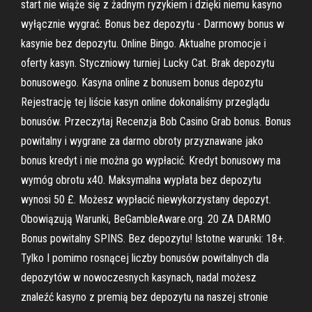
start nie wiąże się z żadnym ryzykiem i dzięki niemu kasyno
wyłącznie wygrać. Bonus bez depozytu - Darmowy bonus w
kasynie bez depozytu. Online Bingo. Aktualne promocje i
oferty kasyn. Styczniowy turniej Lucky Cat. Brak depozytu
bonusowego. Kasyna online z bonusem bonus depozytu
Rejestrację tej liście kasyn online dokonaliśmy przeglądu
bonusów. Przeczytaj Recenzja Bob Casino Grab bonus. Bonus
powitalny i wygrane za darmo obroty przyznawane jako
bonus kredyt i nie można go wypłacić. Kredyt bonusowy ma
wymóg obrotu x40. Maksymalna wypłata bez depozytu
wynosi 50 £. Możesz wypłacić niewykorzystany depozyt.
Obowiązują Warunki, BeGambleAware.org. 20 ZA DARMO
Bonus powitalny SPINS. Bez depozytu! Istotne warunki: 18+.
Tylko I pomimo rosnącej liczby bonusów powitalnych dla
depozytów w nowoczesnych kasynach, nadal możesz
znaleźć kasyno z premią bez depozytu na naszej stronie