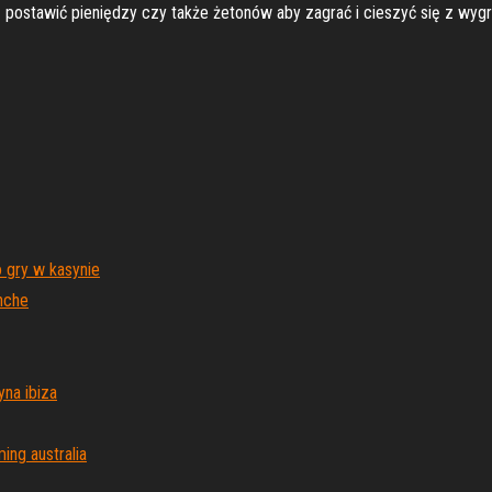
ą postawić pieniędzy czy także żetonów aby zagrać i cieszyć się z wygr
 gry w kasynie
nche
yna ibiza
ng australia