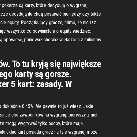
 pokerze są karty, które decydują o wygranej
racze decydują ile chcą postawić pieniędzy czy także
cie equity. Początkujący gracze, mimo, że nie raz
ięc wszystko co powinniście o equity wiedzieć.
sną opowieść, ponieważ chociaż większość z milionów
w. To tu kryją się największe
ego karty są gorsze.
er 5 kart: zasady. W
 dokładnie 0.45%. Ale pewnie to już wiesz. Jakie
zanse obu zawodników na wygraną, pierwszy z nich
ze mogą wygrywać tylko osoby, które mają
aki układ kart posiada gracz na tyle wygranej może