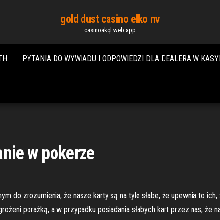
gold dust casino elko nv
casinoakql.web.app
TH
PYTANIA DO WYWIADU I ODPOWIEDZI DLA DEALERA W KASY
anie w pokerze
ym do zrozumienia, że nasze karty są na tyle słabe, że upewnia to ich
agrożeni porażką, a w przypadku posiadania słabych kart przez nas, że n