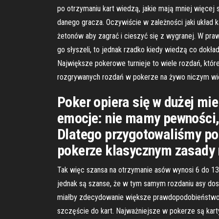
po otrzymaniu kart wiedzą, jakie mają mniej więcej
danego gracza. Oczywiście w zależności jaki układ k
żetonów aby zagrać i cieszyć się z wygranej. W praw
go słyszeli, to jednak rzadko kiedy wiedzą co dokła
Największe pokerowe turnieje to wiele rozdań, któr
rozgrywanych rozdań w pokerze na żywo niczym wielki
Poker opiera się w dużej mie
emocje: nie mamy pewności, 
Dlatego przygotowaliśmy pok
pokerze klasycznym zasady 
Tak więc szansa na otrzymanie asów wynosi 6 do 1320
jednak są szanse, że w tym samym rozdaniu asy dos
miałby zdecydowanie większe prawdopodobieństwo n
szczęście do kart. Najważniejsze w pokerze są kart