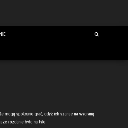
NIE
, że mogą spokojnie grać, gdyż ich szanse na wygraną
asze rozdanie było na tyle