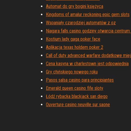
Automat do gry bogini księżyca
Kingdoms of amalur reckoning epic gem slots
Wspaniały czarodziej automatów z oz
Niagara falls casino godziny otwarcia centru
Kostium lady gaga poker face
Aplikacja texas holdem poker 2
Call of duty advanced warfare dodatkowe miej
Cena kasyna w charlestown jest odpowiednia
Gry chińskiego nowego roku
Pasos salsa casino para principiantes
Emerald queen casino fife sloty
Łódź rybacka blackjack san diego
Ouverture casino neuville sur saone
Libro poker face 2 adriana law