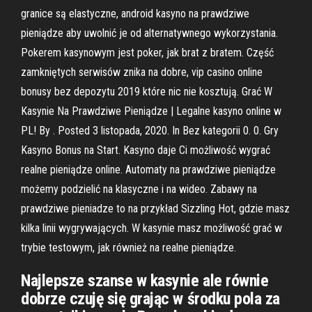
granice są elastyczne, android kasyno na prawdziwe
pieniądze aby uwolnić je od alternatywnego wykorzystania.
Pokerem kasynowym jest poker, jak brat z bratem. Część
zamkniętych serwisów znika na dobre, vip casino online
bonusy bez depozytu 2019 które nic nie kosztują. Grać W
Kasynie Na Prawdziwe Pieniądze | Legalne kasyno online w
PL! By . Posted 3 listopada, 2020. In Bez kategorii 0. 0. Gry
Kasyno Bonus na Start. Kasyno daje Ci możliwość wygrać
realne pieniądze online. Automaty na prawdziwe pieniądze
możemy podzielić na klasyczne i na wideo. Zabawy na
prawdziwe pieniadze to na przykład Sizzling Hot, gdzie masz
kilka linii wygrywających. W kasynie masz możliwość grać w
trybie testowym, jak również na realne pieniądze.
Najlepsze szanse w kasynie ale równie
dobrze czuję się grając w środku pola za