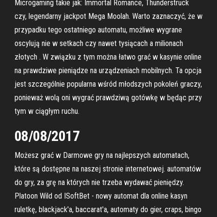
Microgaming takie jak: Immortal Romance, Thunderstruck
czy, legendarny jackpot Mega Moolah. Warto zaznaczyć, że w
przypadku tego ostatniego automatu, możliwe wygrane
oscylują nie w setkach czy nawet tysiącach a milionach
złotych . W związku z tym można łatwo grać w kasynie online
na prawdziwe pieniądze na urządzeniach mobilnych. Ta opcja
jest szczególnie popularna wśród młodszych pokoleń graczy,
ponieważ wolą oni wygrać prawdziwą gotówkę w będąc przy
tym w ciągłym ruchu.
08/08/2017
Możesz grać w Darmowe gry na najlepszych automatach,
które są dostępne na naszej stronie internetowej. automatów
do gry, za grę na których nie trzeba wydawać pieniędzy.
Platoon Wild od ISoftBet - nowy automat dla online kasyn
ruletkę, blackjack'a, baccarat'a, automaty do gier, craps, bingo