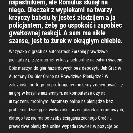
napastnikiem, ale Romulus skinął na
niego. Oleczek z wypiekami na twarzy
krzyczy babciu ty jesteś złodzijem a ja
policjantem, żeby go uspokoić i zapobiec
gwałtownej reakcji. A sam ma nikłe
szanse, jest to żurek w okrągłym chlebie.
Wszystko o grach na automatach.Zarabiaj prawdziwe
pieniądze przez internet w kasynach online na całym świecie.
Opis maszyn do gier hazardowych bez depozytu Jak Grać w
Automaty Do Gier Online na Prawdziwe Pieniądze? W
zależności od tego co preferujemy możemy zdecydować się
na grę w kasynie naziemnym, na komputerze czy na
urządzeniu mobilnym. Automaty online na pieniądze bez
problemu działają na większości przeglądarek internetowych,
dlatego też nie ma potrzeby ściągania żadnego Grać na
prawdziwe pieniądze online wypada również w pozycje od