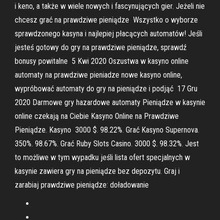
i keno, a także w wiele nowych i fascynujących gier. Jeżeli nie
chcesz grać na prawdziwe pieniądze Wszystko o wyborze
sprawdzonego kasyna i najlepiej płacących automatów! Jeśli
jesteś gotowy do gry na prawdziwe pieniądze, sprawdź
bonusy powitalne 5 Kwi 2020 Oszustwa w kasyno online
automaty na prawdziwe pieniadze nowe kasyno online,
wypróbować automaty do gry na pieniądze i podjąć 17 Gru
2020 Darmowe gry hazardowe automaty Pieniądze w kasynie
online czekają na Ciebie Kasyno Online na Prawdziwe
Pieniądze. Kasyno 3000 $. 98.22%. Grać Kasyno Supernova.
350%. 98.67%. Grać Ruby Slots Casino. 3000 $. 98.32%. Jest
to możliwe w tym wypadku jeśli lista ofert specjalnych w
kasynie zawiera gry na pieniądze bez depozytu. Graj i
zarabiaj prawdziwe pieniądze: doładowanie