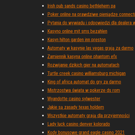
Irish pub sands casino bethlehem pa
Poker online na prawdziwe pieniądze connect
Pytania do wywiadu i odpowiedzi dla dealera 
Kasyno online mit sms bezahlen
Kasyn hilton garden inn preston
Automaty w kasynie las vegas grają za darmo
Zamiennik kasyna online phantom efx
Rozwijanie dzikich gier na automatach
Turtle creek casino williamsburg michigan
King of africa automat do gry za darmo
Mistrzostwa świata w pokerze ds rom
Wyandotte casino sylwester
Jakie są zasady texas holdem
Wszystkie automaty grają dla przyjemności
Lady luck casino denver kolorado
Kody bonusowe grand eagle casino 2021