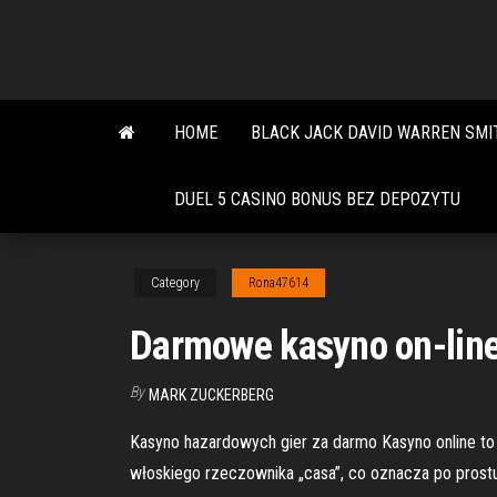
Skip
to
the
content
HOME
BLACK JACK DAVID WARREN SMI
DUEL 5 CASINO BONUS BEZ DEPOZYTU
Category
Rona47614
Darmowe kasyno on-lin
By
MARK ZUCKERBERG
Kasyno hazardowych gier za darmo Kasyno online to n
włoskiego rzeczownika „casa”, co oznacza po pros