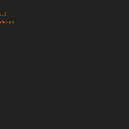
icut
w kasynie