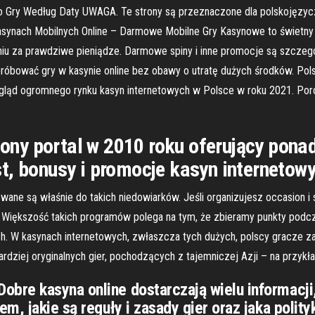
ry Według Daty UWAGA. Te strony są przeznaczone dla polskojęzyczn
Kasynach Mobilnych Online – Darmowe Mobilne Gry Kasynowe to świetny 
niu za prawdziwe pieniądze. Darmowe spiny i inne promocje są szczegól
spróbować gry w kasynie online bez obawy o utratę dużych środków. Pol
zegląd ogromnego rynku kasyn internetowych w Polsce w roku 2021. P
ny portal w 2010 roku oferujący pona
t, bonusy i promocje kasyn internetow
owane są właśnie do takich niedowiarków. Jeśli organizujesz occasion i
z. Większość takich programów polega na tym, że zbieramy punkty podc
ych. W kasynach internetowych, zwłaszcza tych dużych, polscy gracze
dziej oryginalnych gier, pochodzących z tajemniczej Azji – na przykł
re kasyna online dostarczają wielu informacji,
m, jakie są reguły i zasady gier oraz jaka poli