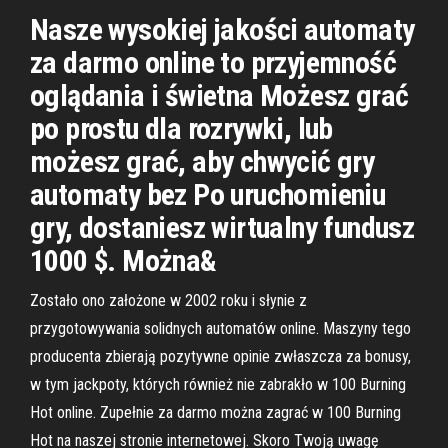
Nasze wysokiej jakości automaty
za darmo online to przyjemność
oglądania i świetna Możesz grać
po prostu dla rozrywki, lub
możesz grać, aby chwycić gry
automaty bez Po uruchomieniu
gry, dostaniesz wirtualny fundusz
1000 $. Można&
Zostało ono założone w 2002 roku i słynie z
przygotowywania solidnych automatów online. Maszyny tego
producenta zbierają pozytywne opinie zwłaszcza za bonusy,
w tym jackpoty, których również nie zabrakło w 100 Burning
Hot online. Zupełnie za darmo można zagrać w 100 Burning
Hot na naszej stronie internetowej. Skoro Twoją uwagę