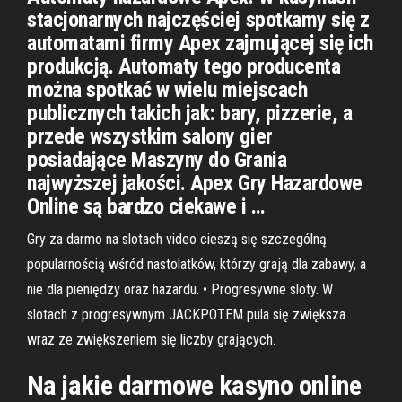
stacjonarnych najczęściej spotkamy się z
automatami firmy Apex zajmującej się ich
produkcją. Automaty tego producenta
można spotkać w wielu miejscach
publicznych takich jak: bary, pizzerie, a
przede wszystkim salony gier
posiadające Maszyny do Grania
najwyższej jakości. Apex Gry Hazardowe
Online są bardzo ciekawe i …
Gry za darmo na slotach video cieszą się szczególną
popularnością wśród nastolatków, którzy grają dla zabawy, a
nie dla pieniędzy oraz hazardu. • Progresywne sloty. W
slotach z progresywnym JACKPOTEM pula się zwiększa
wraz ze zwiększeniem się liczby grających.
Na jakie darmowe kasyno online