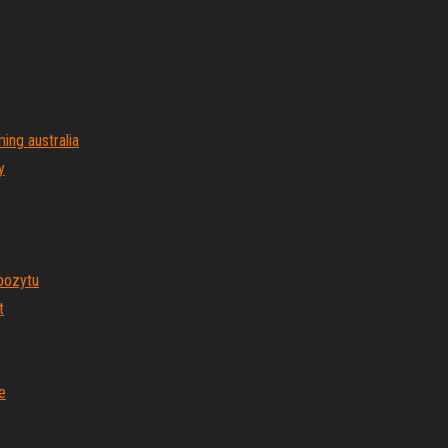
ng australia
y
pozytu
t
e