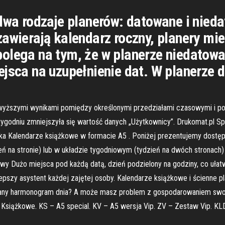
 dwa rodzaje planerów: datowane i nied
awierają kalendarz roczny, planery mie
polega na tym, że w planerze niedatow
ejsca na uzupełnienie dat. W planerze
wyższymi wynikami pomiędzy określonymi przedziałami czasowymi i po
godniu zmniejszyła się wartość danych „Użytkownicy”. Drukomat.pl Sp
a Kalendarze książkowe w formacie A5 . Poniżej prezentujemy dostęp
ń na stronie) lub w układzie tygodniowym (tydzień na dwóch stronach) 
wy Dużo miejsca pod każdą datą, dzień podzielony na godziny, co ułat
szy asystent każdej zajętej osoby. Kalendarze książkowe i ścienne pla
wany harmonogram dnia? A może masz problem z gospodarowaniem swo
siążkowe. KS – A5 special. KV – A5 wersja Vip. ZV – Zestaw Vip. KL