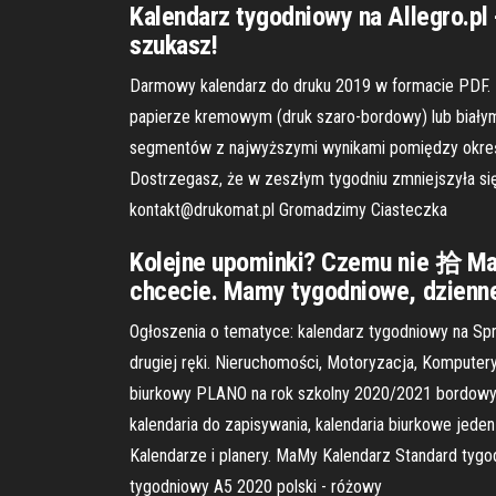
Kalendarz tygodniowy na Allegro.pl 
szukasz!
Darmowy kalendarz do druku 2019 w formacie PDF. Do
papierze kremowym (druk szaro-bordowy) lub białym 
segmentów z najwyższymi wynikami pomiędzy określ
Dostrzegasz, że w zeszłym tygodniu zmniejszyła się
kontakt@drukomat.pl Gromadzimy Ciasteczka
Kolejne upominki? Czemu nie 拾 Mam
chcecie. Mamy tygodniowe, dzienne.
Ogłoszenia o tematyce: kalendarz tygodniowy na Spr
drugiej ręki. Nieruchomości, Motoryzacja, Komput
biurkowy PLANO na rok szkolny 2020/2021 bordowy 
kalendaria do zapisywania, kalendaria biurkowe jede
Kalendarze i planery. MaMy Kalendarz Standard tyg
tygodniowy A5 2020 polski - różowy