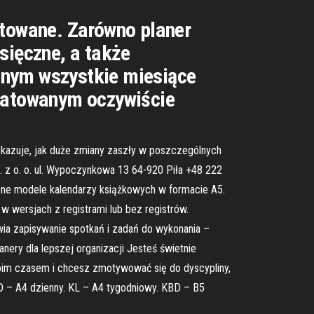
atowane. Zarówno planer
sięczne, a także
anym wszystkie miesiące
 datowanym oczywiście
kazuje, jak duże zmiany zaszły w poszczególnych
. z o. o. ul. Wypoczynkowa 13 64-920 Piła +48 222
ne modele kalendarzy książkowych w formacie A5.
w wersjach z registrami lub bez registrów.
wia zapisywanie spotkań i zadań do wykonania –
nery dla lepszej organizacji Jesteś świetnie
im czasem i chcesz zmotywować się do dyscypliny,
D – A4 dzienny. KL – A4 tygodniowy. KBD – B5