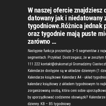
W naszej ofercie znajdziesz
datowany jak i niedatowany z
tygodniowe.Różnica jednak 
oraz tygodnie mają puste mi
zarówno …
Następnie funkcja prezentuje 3–5 segmentów z naj
segmentach. Przykład. Dostrzegasz, że w zeszłym ty
111 222 kontakt@drukomat.pl Gromadzimy Ciasteczk
Kalendarze dostępne są w układzie dziennym (1 dzie
Kalendarze książkowe Kalendarz A4 - układ tygodnio
kalendarz książkowy z układem tygodniowym to najlep
zorganizowaną osobą, która ceni sobie uporządko
by uporządkować codzienne obowiązki? Kalendarze K
dzienny. KB – B5 tygodniowy.