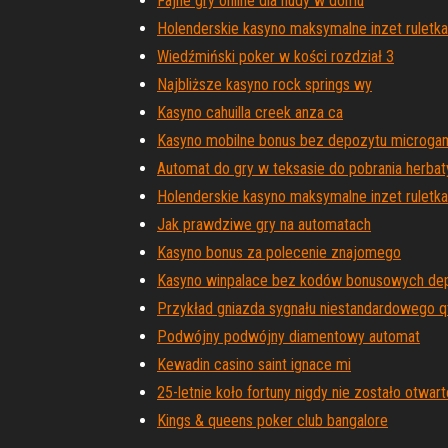
Fajne gry online dla nudy w domu
Holenderskie kasyno maksymalne inzet ruletka
Wiedźmiński poker w kości rozdział 3
Najbliższe kasyno rock springs wy
Kasyno cahuilla creek anza ca
Kasyno mobilne bonus bez depozytu microgami
Automat do gry w teksasie do pobrania herbat
Holenderskie kasyno maksymalne inzet ruletka
Jak prawdziwe gry na automatach
Kasyno bonus za polecenie znajomego
Kasyno winpalace bez kodów bonusowych de
Przykład gniazda sygnału niestandardowego q
Podwójny podwójny diamentowy automat
Kewadin casino saint ignace mi
25-letnie koło fortuny nigdy nie zostało otwart
Kings & queens poker club bangalore