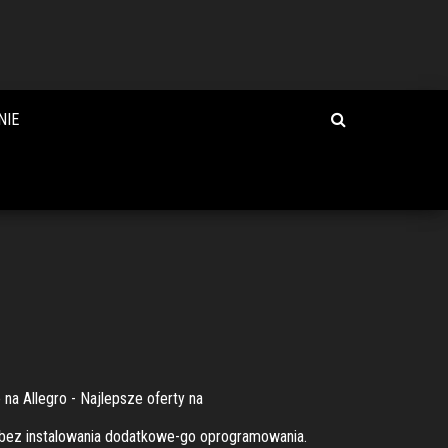
NIE
 na Allegro - Najlepsze oferty na
t bez instalowania dodatkowe-go oprogramowania.