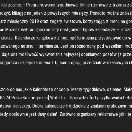
ej lub zdalnej. • Programowanie tygodniowe, letnie i zimowe z trzema 
zyć, klikając na jeden z powyższych miesięcy. Ponadto można znaleźć t
ndarz miesięczny 2019 oraz zegary światowe, korzystając z menu na gó
ać.Możesz wybrać spośród listy dostępnych typów kalendarzy — roczny
rmularza. Kalendarze książkowe z logo spółki można przystosować do
izowanego notesu – terminarza. Jest on różnorodny pod wszelkimi moż
e daje ona możliwość wyświetlania najwyżej ocenianych postów (z przed
najgorsza i najlepsza ocena z tą samą opcją przedziałów czasowych i k
ie do nas jakie kalendarze chcecie. Mamy tygodniowe, dzienne. Małe i 
274:PolisaKosmetyczna] Write to … Sprawdź oferty użytkownika betula_
stwa transakcji. Dobre kalendarze trójdzielne z znakiem graficznym pr
iedy dosłownie jest dany dzień. Zarówno organizery reklamowe jak i te