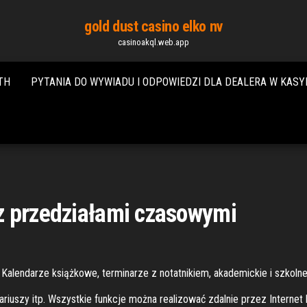
gold dust casino elko nv
casinoakql.web.app
TH
PYTANIA DO WYWIADU I ODPOWIEDZI DLA DEALERA W KASY
z przedziałami czasowymi
Kalendarze książkowe, terminarze z notatnikiem, akademickie i szkolne
riuszy itp. Wszystkie funkcje można realizować zdalnie przez Interne